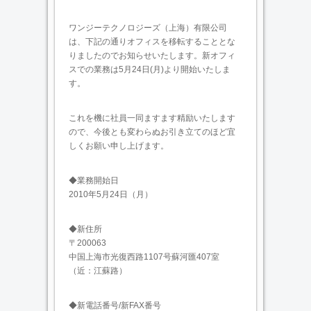
ワンジーテクノロジーズ（上海）有限公司
は、下記の通りオフィスを移転することとな
りましたのでお知らせいたします。新オフィ
スでの業務は5月24日(月)より開始いたしま
す。
これを機に社員一同ますます精励いたします
ので、今後とも変わらぬお引き立てのほど宜
しくお願い申し上げます。
◆業務開始日
2010年5月24日（月）
◆新住所
〒200063
中国上海市光復西路1107号蘇河匯407室
（近：江蘇路）
◆新電話番号/新FAX番号