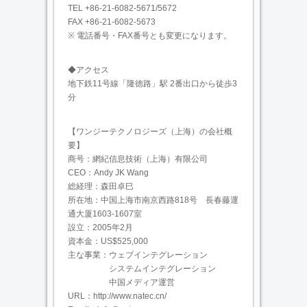
TEL +86-21-6082-5671/5672
FAX +86-21-6082-5673
※ 電話番号・FAX番号とも変更になります。
◆アクセス
地下鉄11号線「隆徳路」駅 2番出口から徒歩3
分
【ワンジーテクノロジーズ（上海）の会社概
要】
商号：網紀信息技術（上海）有限公司
CEO：Andy JK Wang
総経理：森田卓巳
所在地：中国上海市南京西路818号 長春藤運
通大厦1603-1607室
設立：2005年2月
資本金：US$525,000
主な事業：ウェブインテグレーション
システムインテグレーション
中国メディア運営
URL：http://www.natec.cn/