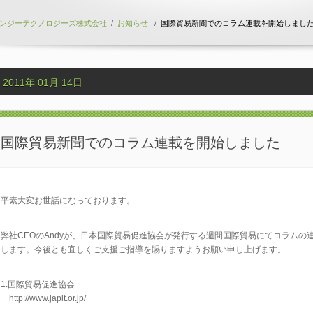
ンジーテクノロジーズ株式会社
/
お知らせ
/
国際貿易新聞でのコラム連載を開始しまし
2011年 01月 14日
国際貿易新聞でのコラム連載を開始しました
平素大変お世話になっております。
弊社CEOのAndyが、日本国際貿易促進協会が発行する週間国際貿易にてコラム
します。今後とも宜しくご支援ご指導を賜りますようお願い申し上げます。
1.国際貿易促進協会
http://www.japit.or.jp/