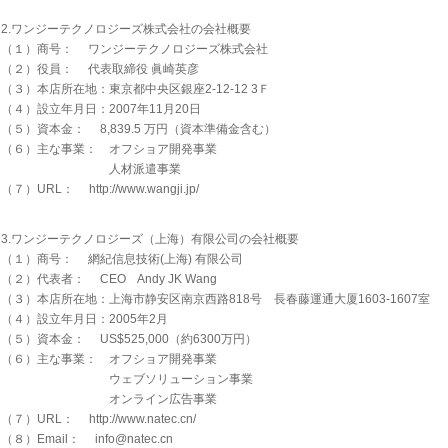
2.ワンジーテクノロジーズ株式会社の会社概要
（１）商号： ワンジーテクノロジーズ株式会社
（２）役員： 代表取締役 眞崎英彦
（３）本店所在地：東京都中央区銀座2-12-12 3Ｆ
（４）設立年月日：2007年11月20日
（５）資本金： 8,839.5 万円（資本準備金含む）
（６）主な事業： オフショア開発事業
人材派遣事業
（７）URL： http://www.wangji.jp/
3.ワンジーテクノロジーズ（上海）有限公司の会社概要
（１）商号： 網紀信息技術(上海) 有限公司
（２）代表者： CEO Andy JK Wang
（３）本店所在地：上海市静安区南京西路818号 長春藤運通大厦1603-1607室
（４）設立年月日：2005年2月
（５）資本金： US$525,000（約6300万円）
（６）主な事業： オフショア開発事業
ウェブソリューション事業
オンライン広告事業
（７）URL： http://www.natec.cn/
（８）Email： info@natec.cn