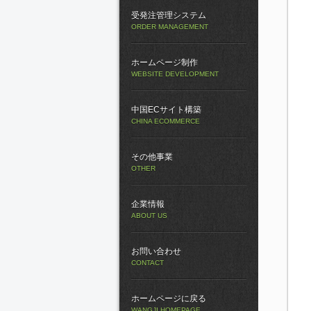
受発注管理システム
ORDER MANAGEMENT
ホームページ制作
WEBSITE DEVELOPMENT
中国ECサイト構築
CHINA ECOMMERCE
その他事業
OTHER
企業情報
ABOUT US
お問い合わせ
CONTACT
ホームページに戻る
WANGJI HOMEPAGE