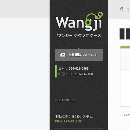
ワ
日本： 054-629-0999
中国：+86-21-62667100
// SERVICES
← Pre
不動産向けB2Bシステム
REAL ESTATE CMS