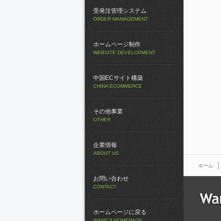
受発注管理システム
ORDER MANAGEMENT
ホームページ制作
WEBSITE DEVELOPMENT
中国ECサイト構築
CHINA ECOMMERCE
その他事業
OTHER
企業情報
ABOUT US
ホーム
お問い合わせ
CONTACT
ホームページに戻る
WANGJI HOMEPAGE